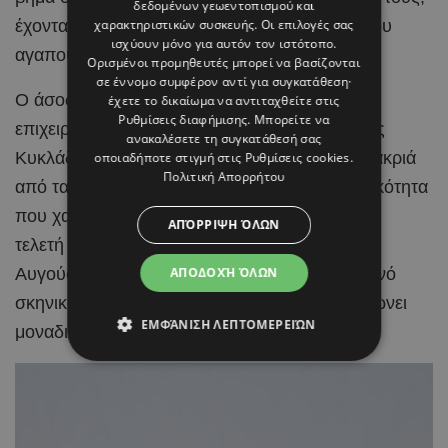
δεδομένων γεωεντοπισμού και
έχοντας στο πλευρό τους τους ανθρώπους που
χαρακτηριστικών συσκευής. Οι επιλογές σας
ισχύουν μόνο για αυτόν τον ιστότοπο.
αγαπούν.
Ορισμένοι προμηθευτές μπορεί να βασίζονται
σε έννομο συμφέρον αντί για συγκατάθεση·
Ο άσος της Real Madrid και η Ισπανίδα
έχετε το δικαίωμα να αντιταχθείτε στις
Ρυθμίσεις διαφήμισης
. Μπορείτε να
επιχειρηματίας και content creator επέλεξαν τις
ανακαλέσετε τη συγκατάθεσή σας
Κυκλάδες για την ιδιαίτερη αυτή περίσταση, μακριά
οποιαδήποτε στιγμή στις
Ρυθμίσεις cookies
.
Πολιτική Απορρήτου
από τα φώτα της δημοσιότητας και με διακριτικότητα
που χαρακτηρίζει γενικότερα τη σχέση τους. Η
ΑΠΌΡΡΙΨΗ ΌΛΩΝ
τελετή πραγματοποιήθηκε την Κυριακή 2
Αυγούστου, μέσα σε ένα ειδυλλιακό καλοκαιρινό
ΑΠΟΔΟΧΉ ΌΛΩΝ
σκηνικό, με το κυκλαδίτικο τοπίο να συμπληρώνει
ΕΜΦΆΝΙΣΗ ΛΕΠΤΟΜΕΡΕΙΏΝ
μοναδικά τη χαρά της ημέρας.