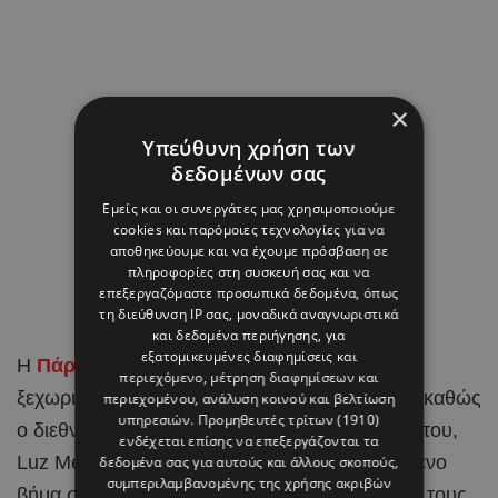
×
Υπεύθυνη χρήση των
δεδομένων σας
Εμείς και οι συνεργάτες μας χρησιμοποιούμε
cookies και παρόμοιες τεχνολογίες για να
αποθηκεύουμε και να έχουμε πρόσβαση σε
πληροφορίες στη συσκευή σας και να
επεξεργαζόμαστε προσωπικά δεδομένα, όπως
τη διεύθυνση IP σας, μοναδικά αναγνωριστικά
και δεδομένα περιήγησης, για
εξατομικευμένες διαφημίσεις και
Η
Πάρος
έγινε το σκηνικό για μια από τις πιο
περιεχόμενο, μέτρηση διαφημίσεων και
ξεχωριστές στιγμές στη ζωή του Brahim Díaz, καθώς
περιεχομένου, ανάλυση κοινού και βελτίωση
υπηρεσιών.
Προμηθευτές τρίτων (1910)
ο διεθνής
ποδοσφαιριστής
και η αγαπημένη του,
ενδέχεται επίσης να επεξεργάζονται τα
Luz Méndez, αποφάσισαν να κάνουν το επόμενο
δεδομένα σας για αυτούς και άλλους σκοπούς,
συμπεριλαμβανομένης της χρήσης ακριβών
βήμα στη σχέση τους και να ενώσουν τις ζωές τους,