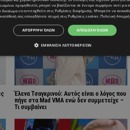
ρισμένοι προμηθευτές μπορεί να βασίζονται σε έννομο συμφέρον αντί για 
ο δικαίωμα να αντιταχθείτε στις
Ρυθμίσεις διαφήμισης
. Μπορείτε να ανακαλ
κατάθεσή σας οποιαδήποτε στιγμή στις
Ρυθμίσεις cookies
.
Πολιτική Απορρή
ΑΠΌΡΡΙΨΗ ΌΛΩΝ
ΑΠΟΔΟΧΉ ΌΛΩΝ
ΕΜΦΆΝΙΣΗ ΛΕΠΤΟΜΕΡΕΙΏΝ
ες
Έλενα Τσαγκρινού: Aυτός είναι ο λόγος που
πήγε στα Mad VMA ενώ δεν συμμετείχε –
Τι συμβαίνει