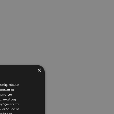
×
 αποθηκεύουμε
προσωπικά
σης, για
υ, ανάλυση
ργάζονται τα
ών δεδομένων
υτόν τον