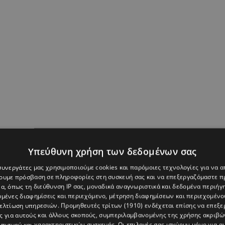
ΟΥ
,
ΛΑΜΠΡΟΣ ΚΩΝΣΤΑΝΤΑΡΑΣ
Υπεύθυνη χρήση των δεδομένων σας
 συνεργάτες μας χρησιμοποιούμε cookies και παρόμοιες τεχνολογίες για να
χουμε πρόσβαση σε πληροφορίες στη συσκευή σας και να επεξεργαζόμαστε 
α, όπως τη διεύθυνση IP σας, μοναδικά αναγνωριστικά και δεδομένα περιήγη
υμένες διαφημίσεις και περιεχόμενο, μέτρηση διαφημίσεων και περιεχομένο
βελτίωση υπηρεσιών.
Προμηθευτές τρίτων (1910)
ενδέχεται επίσης να επεξε
ς για αυτούς και άλλους σκοπούς, συμπεριλαμβανομένης της χρήσης ακριβ
πισμού και χαρακτηριστικών συσκευής. Οι επιλογές σας ισχύουν μόνο για α