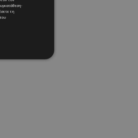
συγκατάθεση·
έσετε τη
του