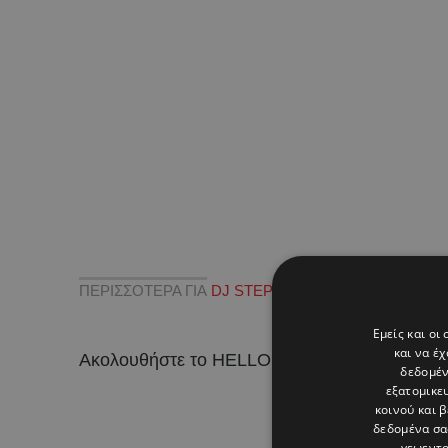
ΠΕΡΙΣΣΟΤΕΡΑ ΓΙΑ
DJ STEPHAN
,
ΕΛΕΝΑ ΤΣΑΓΚΡΙΝ
Εμείς και οι
και να έ
Ακολουθήστε το HELLO σε
και
!
δεδομέν
εξατομικε
κοινού και 
δεδομένα σα
γεωεντο