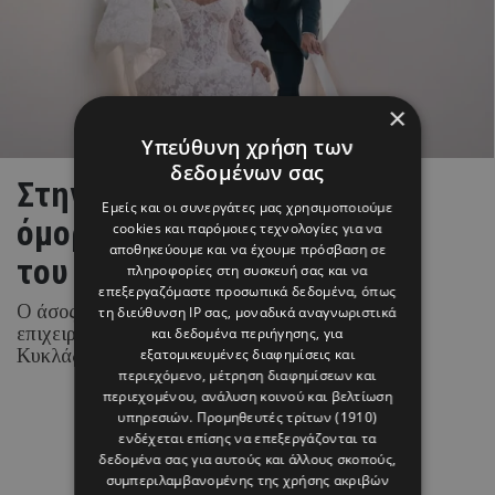
×
Υπεύθυνη χρήση των
δεδομένων σας
Στην Πάρο γράφτηκε το πιο
Εμείς και οι συνεργάτες μας χρησιμοποιούμε
όμορφο κεφάλαιο της ζωής
cookies και παρόμοιες τεχνολογίες για να
αποθηκεύουμε και να έχουμε πρόσβαση σε
του Brahim Díaz
πληροφορίες στη συσκευή σας και να
επεξεργαζόμαστε προσωπικά δεδομένα, όπως
Ο άσος της Real Madrid και η Ισπανίδα
τη διεύθυνση IP σας, μοναδικά αναγνωριστικά
επιχειρηματίας και content creator επέλεξαν τις
και δεδομένα περιήγησης, για
Κυκλάδες για την ιδιαίτερη αυτή περίσταση.
εξατομικευμένες διαφημίσεις και
περιεχόμενο, μέτρηση διαφημίσεων και
περιεχομένου, ανάλυση κοινού και βελτίωση
υπηρεσιών.
Προμηθευτές τρίτων (1910)
ενδέχεται επίσης να επεξεργάζονται τα
08 ΑΥΓΟΥΣΤΟΥ 26 - 17:01
δεδομένα σας για αυτούς και άλλους σκοπούς,
Margarita Psichi
συμπεριλαμβανομένης της χρήσης ακριβών