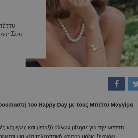
πέττυ
ove Σου
ουσιαστή του Happy Day με τους Μπέττυ Μαγγίρα
ς κάμερες και μεταξύ άλλων μίλησε για την Μπέττυ
νεται μια νέα τηλεοπτική κόντρα μόλις ξεκινάει…