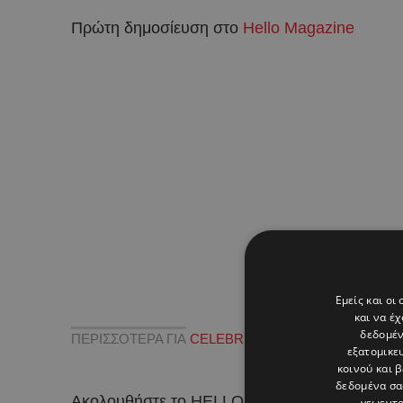
Πρώτη δημοσίευση στο
Hello Magazine
Εμείς και οι
και να έ
δεδομέν
ΠΕΡΙΣΣΟΤΕΡΑ ΓΙΑ
CELEBRITIES
,
HELLO_GREECE
,
εξατομικε
κοινού και 
δεδομένα σα
Ακολουθήστε το HELLO σε
και
!
γεωεντο