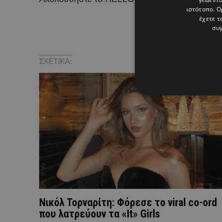
ιστότοπο. Ο
έχετε τ
συγ
ΣΧΕΤΙΚΑ:
Νικόλ Τορναρίτη: Φόρεσε το viral co-ord
που λατρεύουν τα «It» Girls