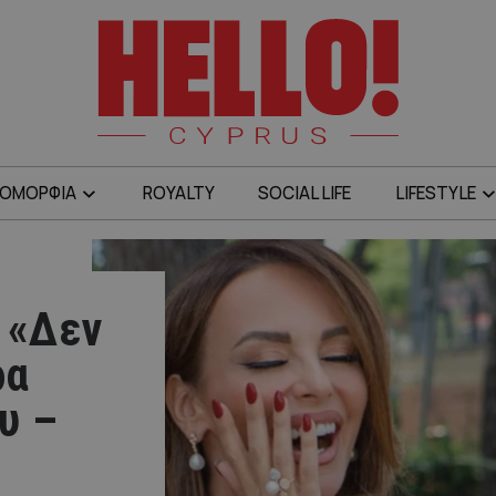
ΟΜΟΡΦΙΑ
ROYALTY
SOCIAL LIFE
LIFESTYLE
 «Δεν
ρα
υ –