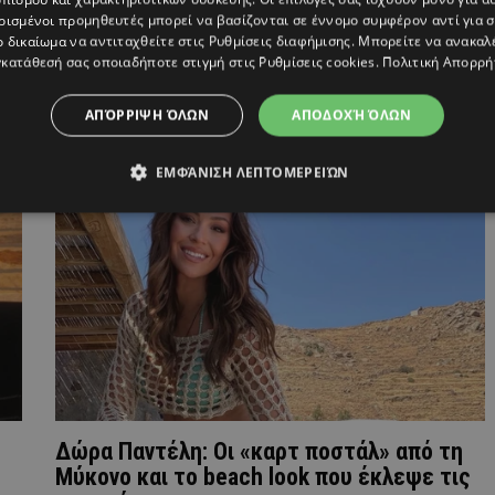
ρισμένοι προμηθευτές μπορεί να βασίζονται σε έννομο συμφέρον αντί για 
ο δικαίωμα να αντιταχθείτε στις
Ρυθμίσεις διαφήμισης
. Μπορείτε να ανακαλ
κατάθεσή σας οποιαδήποτε στιγμή στις
Ρυθμίσεις cookies
.
Πολιτική Απορρή
ΑΠΌΡΡΙΨΗ ΌΛΩΝ
ΑΠΟΔΟΧΉ ΌΛΩΝ
ΕΜΦΆΝΙΣΗ ΛΕΠΤΟΜΕΡΕΙΏΝ
Δώρα Παντέλη: Οι «καρτ ποστάλ» από τη
Μύκονο και το beach look που έκλεψε τις