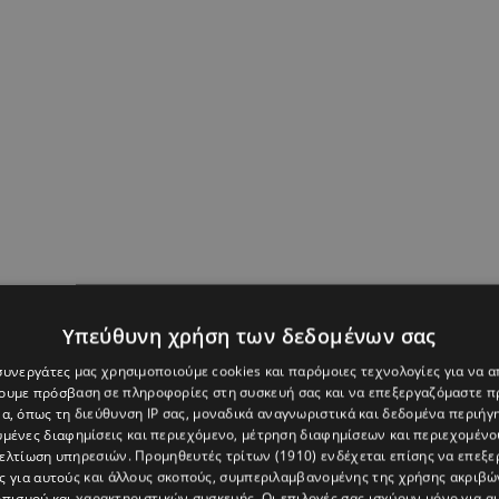
Υπεύθυνη χρήση των δεδομένων σας
 συνεργάτες μας χρησιμοποιούμε cookies και παρόμοιες τεχνολογίες για να
χουμε πρόσβαση σε πληροφορίες στη συσκευή σας και να επεξεργαζόμαστε 
α, όπως τη διεύθυνση IP σας, μοναδικά αναγνωριστικά και δεδομένα περιήγη
ΔΗΜΗΤΡΗΣ ΠΑΠΑΝΩΤΑΣ
,
ΜΠΕΤΤΥ ΜΑΓΓΙΡΑ
υμένες διαφημίσεις και περιεχόμενο, μέτρηση διαφημίσεων και περιεχομένο
βελτίωση υπηρεσιών.
Προμηθευτές τρίτων (1910)
ενδέχεται επίσης να επεξε
ς για αυτούς και άλλους σκοπούς, συμπεριλαμβανομένης της χρήσης ακριβ
πισμού και χαρακτηριστικών συσκευής. Οι επιλογές σας ισχύουν μόνο για α