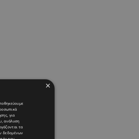
×
 αποθηκεύουμε
προσωπικά
σης, για
υ, ανάλυση
ργάζονται τα
ών δεδομένων
υτόν τον