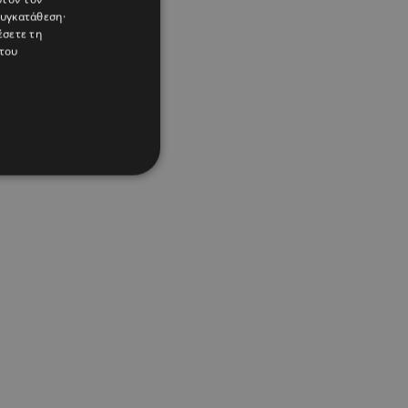
συγκατάθεση·
έσετε τη
του