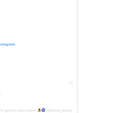
nstagram.
 το χρήστη ᴅᴀɴᴀɪ ʙᴀʀᴋᴀ
(@danai_barka)