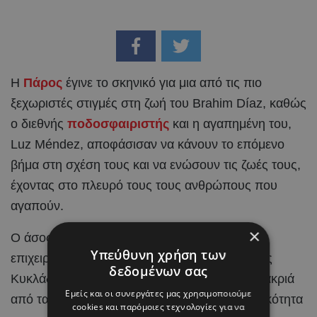
Η
Πάρος
έγινε το σκηνικό για μια από τις πιο
ξεχωριστές στιγμές στη ζωή του Brahim Díaz, καθώς
ο διεθνής
ποδοσφαιριστής
και η αγαπημένη του,
Luz Méndez, αποφάσισαν να κάνουν το επόμενο
βήμα στη σχέση τους και να ενώσουν τις ζωές τους,
έχοντας στο πλευρό τους τους ανθρώπους που
αγαπούν.
×
Ο άσος της Real Madrid και η Ισπανίδα
Υπεύθυνη χρήση των
επιχειρηματίας και content creator επέλεξαν τις
δεδομένων σας
Κυκλάδες για την ιδιαίτερη αυτή περίσταση, μακριά
Εμείς και οι συνεργάτες μας χρησιμοποιούμε
από τα φώτα της δημοσιότητας και με διακριτικότητα
cookies και παρόμοιες τεχνολογίες για να