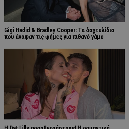
Gigi Hadid & Bradley Cooper: Τα δαχτυλίδια
που άναψαν τις φήμες για πιθανό γάμο
Η Dat Lilly αρραβωνιάστηκε! Η ρομαντική