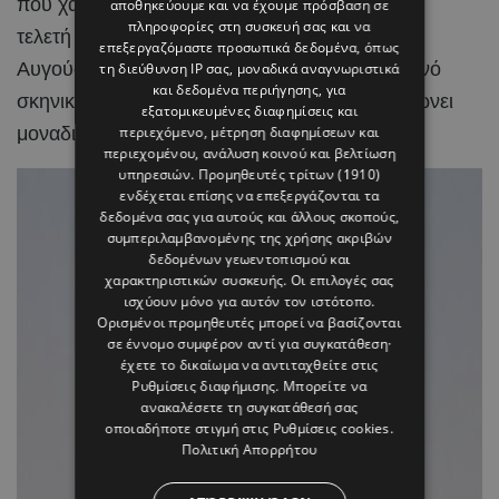
που χαρακτηρίζει γενικότερα τη σχέση τους. Η
αποθηκεύουμε και να έχουμε πρόσβαση σε
πληροφορίες στη συσκευή σας και να
τελετή πραγματοποιήθηκε την Κυριακή 2
επεξεργαζόμαστε προσωπικά δεδομένα, όπως
Αυγούστου, μέσα σε ένα ειδυλλιακό καλοκαιρινό
τη διεύθυνση IP σας, μοναδικά αναγνωριστικά
και δεδομένα περιήγησης, για
σκηνικό, με το κυκλαδίτικο τοπίο να συμπληρώνει
εξατομικευμένες διαφημίσεις και
μοναδικά τη χαρά της ημέρας.
περιεχόμενο, μέτρηση διαφημίσεων και
περιεχομένου, ανάλυση κοινού και βελτίωση
υπηρεσιών.
Προμηθευτές τρίτων (1910)
ενδέχεται επίσης να επεξεργάζονται τα
δεδομένα σας για αυτούς και άλλους σκοπούς,
συμπεριλαμβανομένης της χρήσης ακριβών
δεδομένων γεωεντοπισμού και
χαρακτηριστικών συσκευής. Οι επιλογές σας
ισχύουν μόνο για αυτόν τον ιστότοπο.
Ορισμένοι προμηθευτές μπορεί να βασίζονται
σε έννομο συμφέρον αντί για συγκατάθεση·
έχετε το δικαίωμα να αντιταχθείτε στις
Ρυθμίσεις διαφήμισης
. Μπορείτε να
ανακαλέσετε τη συγκατάθεσή σας
οποιαδήποτε στιγμή στις
Ρυθμίσεις cookies
.
Πολιτική Απορρήτου