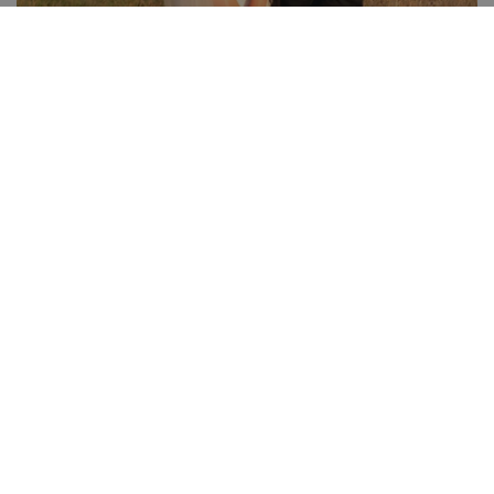
Αμαλία Κωστοπούλου: Οι νέες φωτογραφίες
από τον παραμυθένιο γάμο της με τον Jake
Medwell