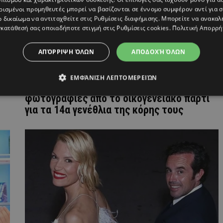
ρισμένοι προμηθευτές μπορεί να βασίζονται σε έννομο συμφέρον αντί για 
ο δικαίωμα να αντιταχθείτε στις
Ρυθμίσεις διαφήμισης
. Μπορείτε να ανακαλ
κατάθεσή σας οποιαδήποτε στιγμή στις
Ρυθμίσεις cookies
.
Πολιτική Απορρή
ΑΠΌΡΡΙΨΗ ΌΛΩΝ
ΑΠΟΔΟΧΉ ΌΛΩΝ
ΕΜΦΆΝΙΣΗ ΛΕΠΤΟΜΕΡΕΙΏΝ
Χάρης & Αντελίνα Βαρθακούρη: Οι
φωτογραφίες από το οικογενειακό πάρτι
για τα 14α γενέθλια της κόρης τους