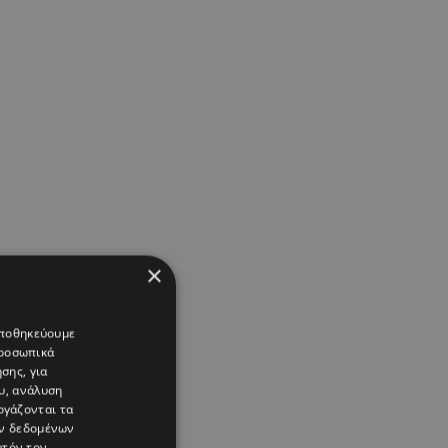
×
 αποθηκεύουμε
προσωπικά
σης, για
υ, ανάλυση
ργάζονται τα
ών δεδομένων
υτόν τον