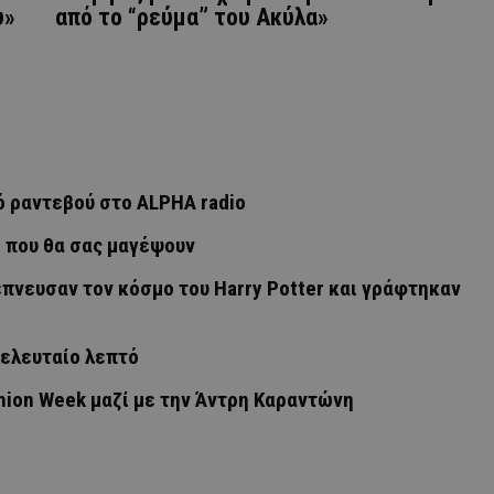
υ»
από το “ρεύμα” του Ακύλα»
ό ραντεβού στο ALPHA radio
ο που θα σας μαγέψουν
πνευσαν τον κόσμο του Harry Potter και γράφτηκαν
τελευταίο λεπτό
hion Week μαζί με την Άντρη Καραντώνη