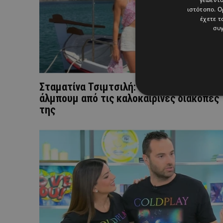
ιστότοπο. Ο
έχετε τ
συγ
Σταματίνα Τσιμτσιλή: Το φωτογραφικό
άλμπουμ από τις καλοκαιρινές διακοπές
της