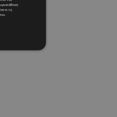
συγκατάθεση·
έσετε τη
του