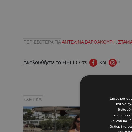
ΠΕΡΙΣΣΟΤΕΡΑ ΓΙΑ
ΑΝΤΕΛΙΝΑ ΒΑΡΘΑΚΟΥΡΗ
,
ΣΤΑΜΑ
Ακολουθήστε το HELLO σε
και
!
Εμείς και οι
ΣΧΕΤΙΚΑ:
και να έ
δεδομέν
εξατομικε
κοινού και 
δεδομένα σα
γεωεντο