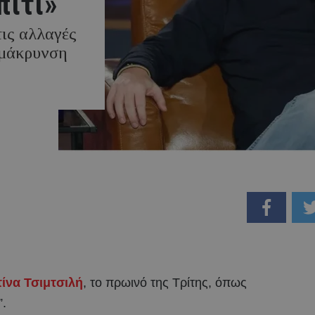
πίτι»
ις αλλαγές
ομάκρυνση
ίνα Τσιμτσιλή
, το πρωινό της Τρίτης, όπως
.