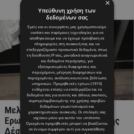
×
Υπεύθυνη χρήση των
δεδομένων σας
Εμείς και οι συνεργάτες μας χρησιμοποιούμε
cookies και παρόμοιες τεχνολογίες για να
αποθηκεύουμε και να έχουμε πρόσβαση σε
πληροφορίες στη συσκευή σας και να
επεξεργαζόμαστε προσωπικά δεδομένα, όπως
τη διεύθυνση IP σας, μοναδικά αναγνωριστικά
και δεδομένα περιήγησης, για
εξατομικευμένες διαφημίσεις και
περιεχόμενο, μέτρηση διαφημίσεων και
περιεχομένου, ανάλυση κοινού και βελτίωση
υπηρεσιών.
Προμηθευτές τρίτων (1910)
ενδέχεται επίσης να επεξεργάζονται τα
δεδομένα σας για αυτούς και άλλους σκοπούς,
συμπεριλαμβανομένης της χρήσης ακριβών
δεδομένων γεωεντοπισμού και
Μελίνα Νικολαΐδη:
χαρακτηριστικών συσκευής. Οι επιλογές σας
Ερωτευμένη ξανά η κόρη της
ισχύουν μόνο για αυτόν τον ιστότοπο.
Ορισμένοι προμηθευτές μπορεί να βασίζονται
Δέσποινας Βανδή;
σε έννομο συμφέρον αντί για συγκατάθεση·