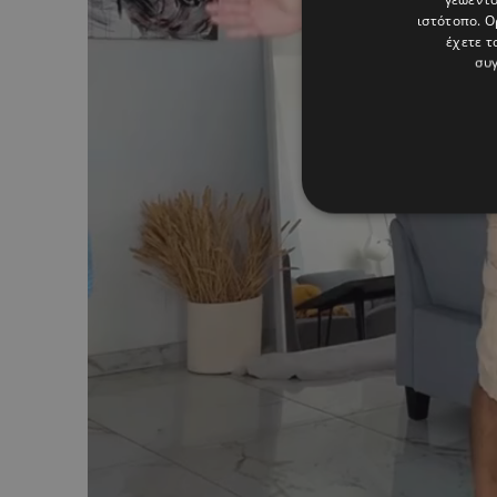
ιστότοπο. Ο
έχετε τ
συγ