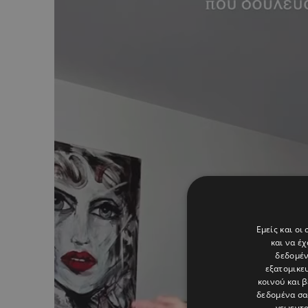
Εμείς και οι
και να έ
δεδομέν
εξατομικε
κοινού και 
δεδομένα σα
γεωεντο