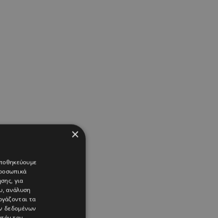
×
 αποθηκεύουμε
προσωπικά
σης, για
υ, ανάλυση
ργάζονται τα
ών δεδομένων
υτόν τον