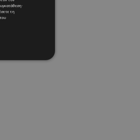
συγκατάθεση·
έσετε τη
του