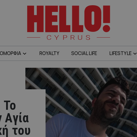
ΟΜΟΡΦΙΑ
ROYALTY
SOCIAL LIFE
LIFESTYLE
 Το
ν Αγία
κή του