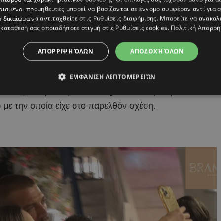
ρισμένοι προμηθευτές μπορεί να βασίζονται σε έννομο συμφέρον αντί για 
ο δικαίωμα να αντιταχθείτε στις
Ρυθμίσεις διαφήμισης
. Μπορείτε να ανακαλ
κατάθεσή σας οποιαδήποτε στιγμή στις
Ρυθμίσεις cookies
.
Πολιτική Απορρή
ΑΠΌΡΡΙΨΗ ΌΛΩΝ
ΑΠΟΔΟΧΉ ΌΛΩΝ
ΕΜΦΆΝΙΣΗ ΛΕΠΤΟΜΕΡΕΙΏΝ
κοπέλες του φώναζαν
«I love you»
και προσφωνούσαν
ρ με την οποία είχε στο παρελθόν σχέση.