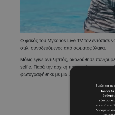
Ο φακός του Mykonos Live TV τον εντόπισε να
στιλ, συνοδευόμενος από σωματοφύλακα.
Μόλις έγινε αντιληπτός, ακολούθησε πανζουρλ
selfie. Παρά την αρχική προσπάθεια του συνοδο
φωτογραφήθηκε με μια βραζιλιάνα θαυμάστρια κ
Εμείς και οι
και να έ
δεδομέν
εξατομικε
κοινού και 
δεδομένα σα
γεωεντο