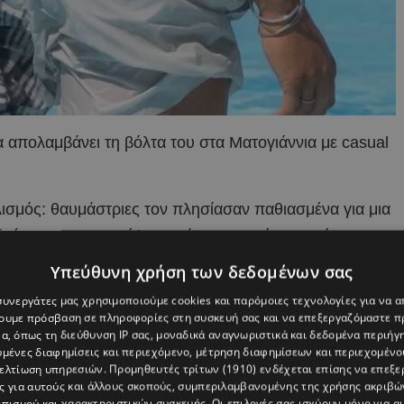
 απολαμβάνει τη βόλτα του στα Ματογιάννια με casual
ισμός: θαυμάστριες τον πλησίασαν παθιασμένα για μια
ύ να μη το επιτρέψει, εκείνος, με γνήσια ευγένεια,
αι τις φίλες της.
Υπεύθυνη χρήση των δεδομένων σας
 συνεργάτες μας χρησιμοποιούμε cookies και παρόμοιες τεχνολογίες για να
χουμε πρόσβαση σε πληροφορίες στη συσκευή σας και να επεξεργαζόμαστε 
α, όπως τη διεύθυνση IP σας, μοναδικά αναγνωριστικά και δεδομένα περιήγη
υμένες διαφημίσεις και περιεχόμενο, μέτρηση διαφημίσεων και περιεχομένο
βελτίωση υπηρεσιών.
Προμηθευτές τρίτων (1910)
ενδέχεται επίσης να επεξε
ς για αυτούς και άλλους σκοπούς, συμπεριλαμβανομένης της χρήσης ακριβ
πισμού και χαρακτηριστικών συσκευής. Οι επιλογές σας ισχύουν μόνο για α