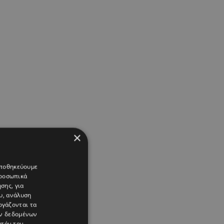
×
 αποθηκεύουμε
προσωπικά
σης, για
υ, ανάλυση
ργάζονται τα
ών δεδομένων
υτόν τον