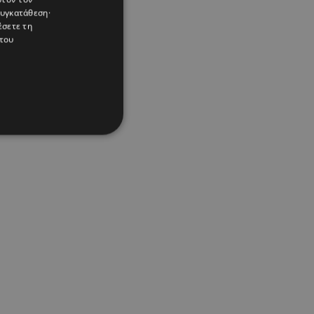
συγκατάθεση·
έσετε τη
του