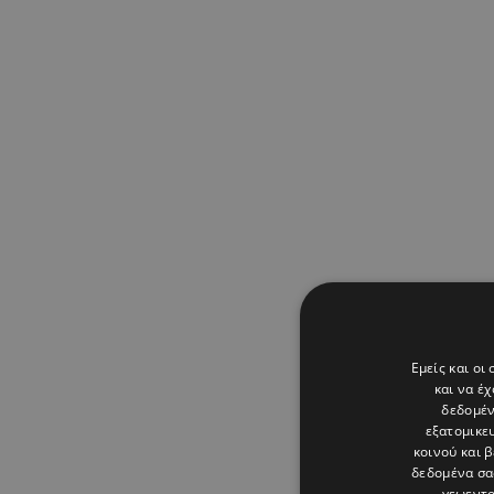
Εμείς και οι
και να έ
δεδομέν
εξατομικε
κοινού και 
δεδομένα σα
γεωεντο