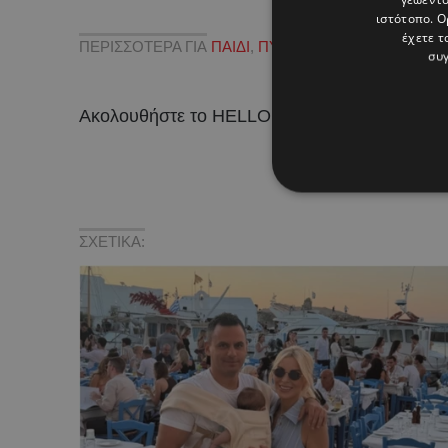
ιστότοπο. Ο
έχετε τ
ΠΕΡΙΣΣΟΤΕΡΑ ΓΙΑ
ΠΑΙΔΙ
,
ΠΥΡΟΣΒΕΣΤΙΚΗ
,
ΧΕΙΡΟΥΡ
συγ
Ακολουθήστε το HELLO σε
και
!
ΣΧΕΤΙΚΑ: