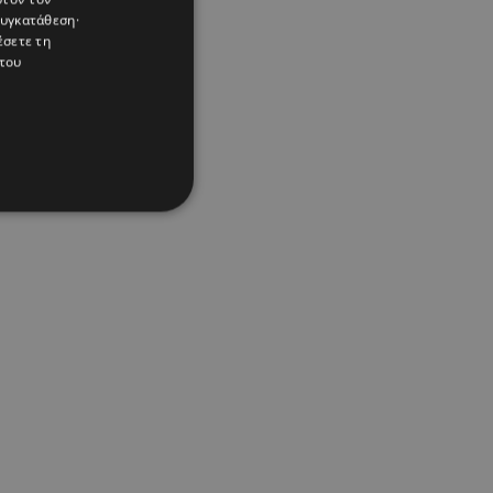
συγκατάθεση·
έσετε τη
του