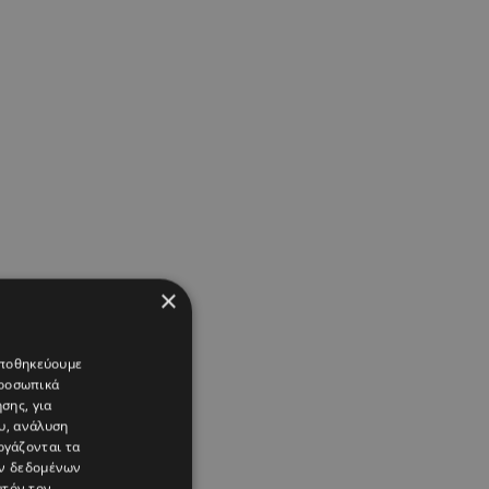
×
 αποθηκεύουμε
προσωπικά
σης, για
υ, ανάλυση
ργάζονται τα
ών δεδομένων
υτόν τον