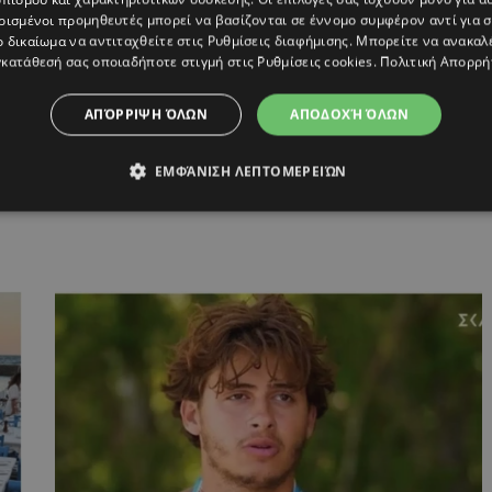
ρισμένοι προμηθευτές μπορεί να βασίζονται σε έννομο συμφέρον αντί για 
ο δικαίωμα να αντιταχθείτε στις
Ρυθμίσεις διαφήμισης
. Μπορείτε να ανακαλ
ΓΕΙΟ
κατάθεσή σας οποιαδήποτε στιγμή στις
Ρυθμίσεις cookies
.
Πολιτική Απορρή
ΑΠΌΡΡΙΨΗ ΌΛΩΝ
ΑΠΟΔΟΧΉ ΌΛΩΝ
ΕΜΦΆΝΙΣΗ ΛΕΠΤΟΜΕΡΕΙΏΝ