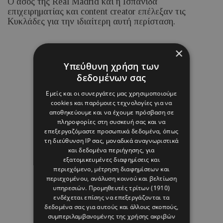
Ο άσος της Real Madrid και η Ισπανίδα
επιχειρηματίας και content creator επέλεξαν τις
Κυκλάδες για την ιδιαίτερη αυτή περίσταση.
×
08 ΑΥΓΟΥΣΤΟΥ 26 - 17:01
Υπεύθυνη χρήση των
Margarita Psichi
δεδομένων σας
Εμείς και οι συνεργάτες μας χρησιμοποιούμε
cookies και παρόμοιες τεχνολογίες για να
αποθηκεύουμε και να έχουμε πρόσβαση σε
πληροφορίες στη συσκευή σας και να
επεξεργαζόμαστε προσωπικά δεδομένα, όπως
τη διεύθυνση IP σας, μοναδικά αναγνωριστικά
και δεδομένα περιήγησης, για
εξατομικευμένες διαφημίσεις και
περιεχόμενο, μέτρηση διαφημίσεων και
περιεχομένου, ανάλυση κοινού και βελτίωση
υπηρεσιών.
Προμηθευτές τρίτων (1910)
ενδέχεται επίσης να επεξεργάζονται τα
δεδομένα σας για αυτούς και άλλους σκοπούς,
συμπεριλαμβανομένης της χρήσης ακριβών