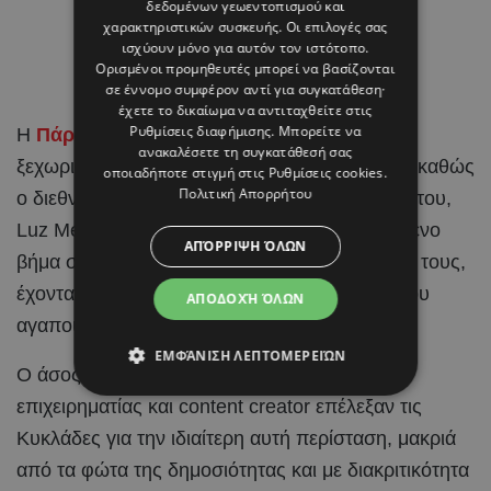
δεδομένων γεωεντοπισμού και
χαρακτηριστικών συσκευής. Οι επιλογές σας
ισχύουν μόνο για αυτόν τον ιστότοπο.
Ορισμένοι προμηθευτές μπορεί να βασίζονται
σε έννομο συμφέρον αντί για συγκατάθεση·
έχετε το δικαίωμα να αντιταχθείτε στις
Ρυθμίσεις διαφήμισης
. Μπορείτε να
Η
Πάρος
έγινε το σκηνικό για μια από τις πιο
ανακαλέσετε τη συγκατάθεσή σας
ξεχωριστές στιγμές στη ζωή του Brahim Díaz, καθώς
οποιαδήποτε στιγμή στις
Ρυθμίσεις cookies
.
Πολιτική Απορρήτου
ο διεθνής
ποδοσφαιριστής
και η αγαπημένη του,
Luz Méndez, αποφάσισαν να κάνουν το επόμενο
ΑΠΌΡΡΙΨΗ ΌΛΩΝ
βήμα στη σχέση τους και να ενώσουν τις ζωές τους,
έχοντας στο πλευρό τους τους ανθρώπους που
ΑΠΟΔΟΧΉ ΌΛΩΝ
αγαπούν.
ΕΜΦΆΝΙΣΗ ΛΕΠΤΟΜΕΡΕΙΏΝ
Ο άσος της Real Madrid και η Ισπανίδα
επιχειρηματίας και content creator επέλεξαν τις
Κυκλάδες για την ιδιαίτερη αυτή περίσταση, μακριά
από τα φώτα της δημοσιότητας και με διακριτικότητα