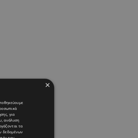
×
 αποθηκεύουμε
προσωπικά
σης, για
υ, ανάλυση
ργάζονται τα
ών δεδομένων
υτόν τον