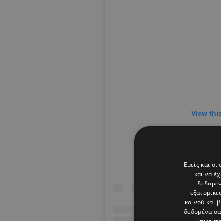
View thi
Εμείς και οι
και να έ
δεδομέν
εξατομικε
κοινού και 
δεδομένα σα
γεωεντο