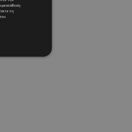
συγκατάθεση·
έσετε τη
του