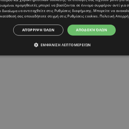
ρισμένοι προμηθευτές μπορεί να βασίζονται σε έννομο συμφέρον αντί για 
ο δικαίωμα να αντιταχθείτε στις
Ρυθμίσεις διαφήμισης
. Μπορείτε να ανακαλ
I
(@marina_satti)
κατάθεσή σας οποιαδήποτε στιγμή στις
Ρυθμίσεις cookies
.
Πολιτική Απορρή
ΑΠΌΡΡΙΨΗ ΌΛΩΝ
ΑΠΟΔΟΧΉ ΌΛΩΝ
ΕΜΦΆΝΙΣΗ ΛΕΠΤΟΜΕΡΕΙΏΝ