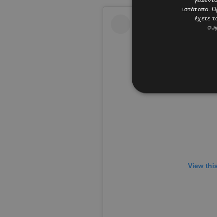
ιστότοπο. Ο
έχετε τ
συγ
View thi