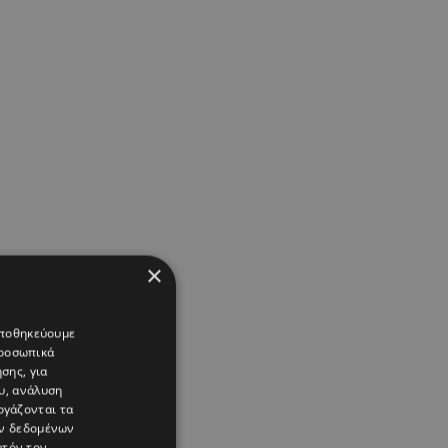
×
 αποθηκεύουμε
προσωπικά
σης, για
υ, ανάλυση
ργάζονται τα
ών δεδομένων
υτόν τον