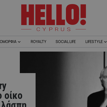
ΟΜΟΡΦΙΑ
ROYALTY
SOCIAL LIFE
LIFESTYLE
ry
 οίκο
 λάσπη