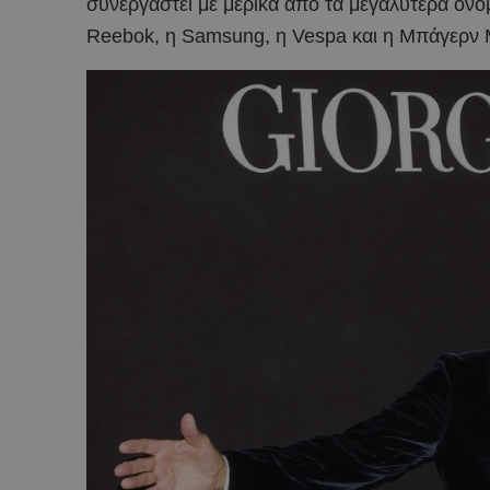
συνεργαστεί με μερικά από τα μεγαλύτερα ονό
Reebok, η Samsung, η Vespa και η Μπάγερν