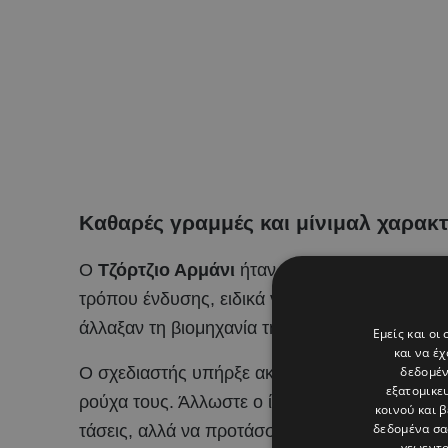
Καθαρές γραμμές και μίνιμαλ χαρακ
Ο
Τζόρτζιο Αρμάνι
ήταν θρύλος της μόδας, σ
τρόπου ένδυσης, ειδικά για τις γυναίκες. Τα ρ
άλλαξαν τη βιομηχανία της μόδας.
Εμείς και οι
και να έ
δεδομέν
Ο σχεδιαστής υπήρξε ακτιβιστής υπέρ του δικ
εξατομικε
ρούχα τους. Άλλωστε ο ίδιος είχε αναφέρει πολ
κοινού και 
δεδομένα σα
τάσεις, αλλά να προτάσσει την έκφραση της 
γεωεντο