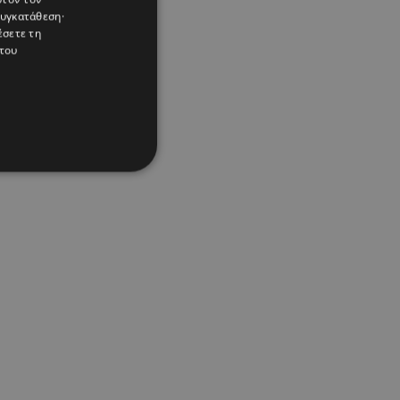
συγκατάθεση·
έσετε τη
του