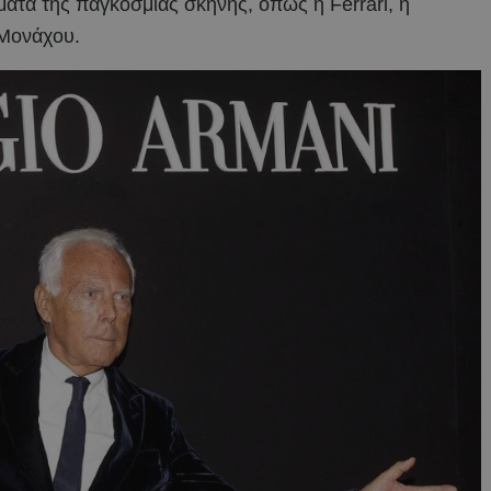
ματα της παγκόσμιας σκηνής, όπως η Ferrari, η
 Μονάχου.