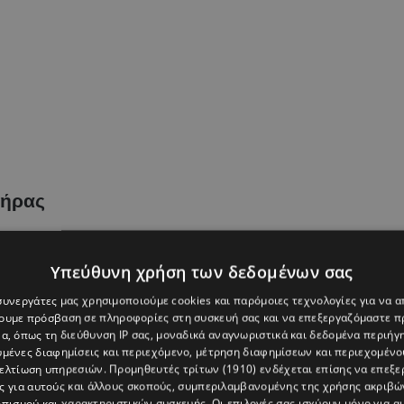
τήρας
ύμβολο του σύγχρονου στυλ και αναμορφωτής του
ούχα του, με καθαρές γραμμές και μίνιμαλ χαρακτήρα,
Υπεύθυνη χρήση των δεδομένων σας
 συνεργάτες μας χρησιμοποιούμε cookies και παρόμοιες τεχνολογίες για να
χουμε πρόσβαση σε πληροφορίες στη συσκευή σας και να επεξεργαζόμαστε 
α, όπως τη διεύθυνση IP σας, μοναδικά αναγνωριστικά και δεδομένα περιήγη
αιώματος των γυναικών να εκφράζονται μέσα από τα
υμένες διαφημίσεις και περιεχόμενο, μέτρηση διαφημίσεων και περιεχομένο
λές φορές, ότι η μόδα δεν πρέπει να ακολουθεί τις
βελτίωση υπηρεσιών.
Προμηθευτές τρίτων (1910)
ενδέχεται επίσης να επεξε
ς για αυτούς και άλλους σκοπούς, συμπεριλαμβανομένης της χρήσης ακριβ
προσωπικότητας του ατόμου.
πισμού και χαρακτηριστικών συσκευής. Οι επιλογές σας ισχύουν μόνο για α