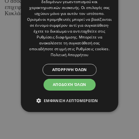
Ο άσος της Real Madrid και η Ισπανίδα
δεδομένων γεωεντοπισμού και
επιχειρηματίας και content creator επέλεξαν τις
χαρακτηριστικών συσκευής. Οι επιλογές σας
Κυκλάδες για την ιδιαίτερη αυτή περίσταση.
ισχύουν μόνο για αυτόν τον ιστότοπο.
Ορισμένοι προμηθευτές μπορεί να βασίζονται
σε έννομο συμφέρον αντί για συγκατάθεση·
έχετε το δικαίωμα να αντιταχθείτε στις
Ρυθμίσεις διαφήμισης
. Μπορείτε να
08 ΑΥΓΟΥΣΤΟΥ 26 - 17:01
ανακαλέσετε τη συγκατάθεσή σας
Margarita Psichi
οποιαδήποτε στιγμή στις
Ρυθμίσεις cookies
.
Πολιτική Απορρήτου
ΑΠΌΡΡΙΨΗ ΌΛΩΝ
ΑΠΟΔΟΧΉ ΌΛΩΝ
ΕΜΦΆΝΙΣΗ ΛΕΠΤΟΜΕΡΕΙΏΝ