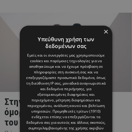
×
Υπεύθυνη χρήση των
δεδομένων σας
Εμείς και οι συνεργάτες μας χρησιμοποιούμε
cookies και παρόμοιες τεχνολογίες για να
αποθηκεύουμε και να έχουμε πρόσβαση σε
πληροφορίες στη συσκευή σας και να
επεξεργαζόμαστε προσωπικά δεδομένα, όπως
τη διεύθυνση IP σας, μοναδικά αναγνωριστικά
και δεδομένα περιήγησης, για
εξατομικευμένες διαφημίσεις και
Στην Πάρο γράφτηκε το πιο
περιεχόμενο, μέτρηση διαφημίσεων και
περιεχομένου, ανάλυση κοινού και βελτίωση
όμορφο κεφάλαιο της ζωής
υπηρεσιών.
Προμηθευτές τρίτων (1910)
ενδέχεται επίσης να επεξεργάζονται τα
του Brahim Díaz
δεδομένα σας για αυτούς και άλλους σκοπούς,
συμπεριλαμβανομένης της χρήσης ακριβών