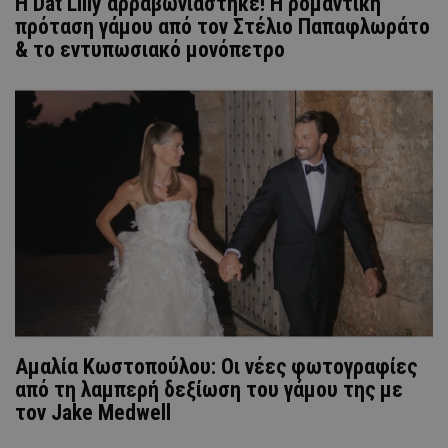
Η Dat Lilly αρραβωνιάστηκε! Η ρομαντική
πρόταση γάμου από τον Στέλιο Παπαφλωράτο
& το εντυπωσιακό μονόπετρο
Αμαλία Κωστοπούλου: Οι νέες φωτογραφίες
από τη λαμπερή δεξίωση του γάμου της με
τον Jake Medwell