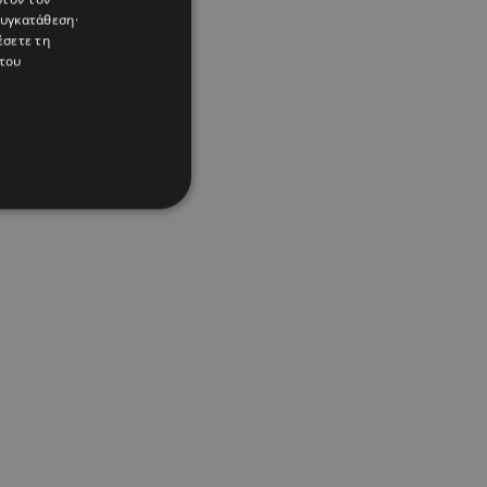
συγκατάθεση·
έσετε τη
του