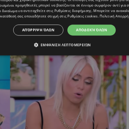
ρισμένοι προμηθευτές μπορεί να βασίζονται σε έννομο συμφέρον αντί για 
ο δικαίωμα να αντιταχθείτε στις
Ρυθμίσεις διαφήμισης
. Μπορείτε να ανακαλ
κατάθεσή σας οποιαδήποτε στιγμή στις
Ρυθμίσεις cookies
.
Πολιτική Απορρή
ΑΠΌΡΡΙΨΗ ΌΛΩΝ
ΑΠΟΔΟΧΉ ΌΛΩΝ
ΕΜΦΆΝΙΣΗ ΛΕΠΤΟΜΕΡΕΙΏΝ