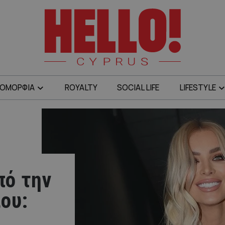
ΟΜΟΡΦΙΑ
ROYALTY
SOCIAL LIFE
LIFESTYLE
πό την
ου:
α