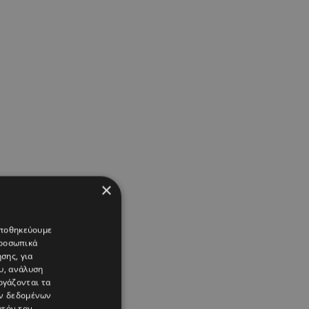
×
 αποθηκεύουμε
προσωπικά
σης, για
υ, ανάλυση
ργάζονται τα
ών δεδομένων
υτόν τον