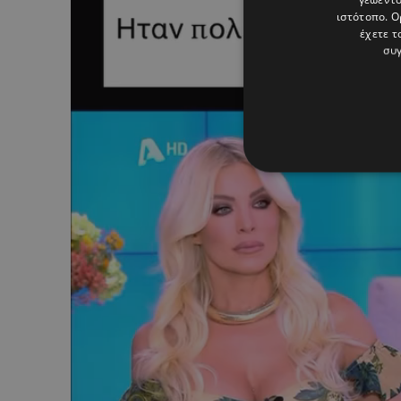
ιστότοπο. Ο
έχετε τ
συγ