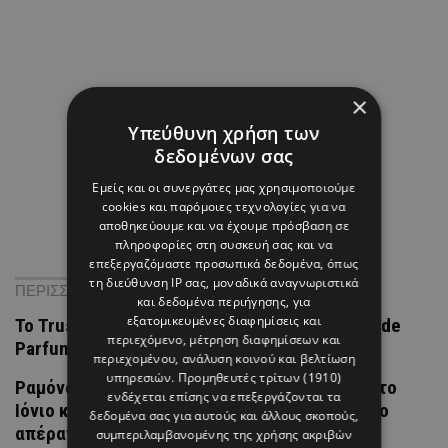
×
Υπεύθυνη χρήση των
δεδομένων σας
Εμείς και οι συνεργάτες μας χρησιμοποιούμε
cookies και παρόμοιες τεχνολογίες για να
αποθηκεύουμε και να έχουμε πρόσβαση σε
πληροφορίες στη συσκευή σας και να
επεξεργαζόμαστε προσωπικά δεδομένα, όπως
τη διεύθυνση IP σας, μοναδικά αναγνωριστικά
ΠΕΡΙΣΣΟΤΕΡΑ ΝΕΑ
και δεδομένα περιήγησης, για
εξατομικευμένες διαφημίσεις και
Το Trussardi Elegantly Cool είναι ένα νέο Eau de
περιεχόμενο, μέτρηση διαφημίσεων και
Parfum Lumineuse
περιεχομένου, ανάλυση κοινού και βελτίωση
υπηρεσιών.
Προμηθευτές τρίτων (1910)
Ραμόνα & Τορναρίτης: Οι «καρτ ποστάλ» από το
ενδέχεται επίσης να επεξεργάζονται τα
Ιόνιο και το τρυφερό στιγμιότυπο με φόντο το
δεδομένα σας για αυτούς και άλλους σκοπούς,
απέραντο γαλάζιο
συμπεριλαμβανομένης της χρήσης ακριβών