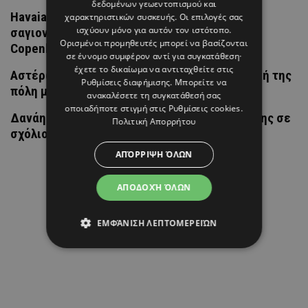
δεδομένων γεωεντοπισμού και
Havaianas με kitten heel: Η πιο απρόσμενη
χαρακτηριστικών συσκευής. Οι επιλογές σας
ισχύουν μόνο για αυτόν τον ιστότοπο.
σαγιονάρα της σεζόν έκανε ντεμπούτο στην
Ορισμένοι προμηθευτές μπορεί να βασίζονται
Copenhagen Fashion Week
σε έννομο συμφέρον αντί για συγκατάθεση·
έχετε το δικαίωμα να αντιταχθείτε στις
Αστέρω Κυπριανού: Επέστρεψε στη φοιτητική της
Ρυθμίσεις διαφήμισης
. Μπορείτε να
πόλη μαζί με τον Λούη Πατσαλίδη
ανακαλέσετε τη συγκατάθεσή σας
οποιαδήποτε στιγμή στις
Ρυθμίσεις cookies
.
Δανάη Μπάρκα: Η αποστομωτική απάντησή της σε
Πολιτική Απορρήτου
σχόλιο για πλαστική επέμβαση
ΑΠΌΡΡΙΨΗ ΌΛΩΝ
ΑΠΟΔΟΧΉ ΌΛΩΝ
ΕΜΦΆΝΙΣΗ ΛΕΠΤΟΜΕΡΕΙΏΝ