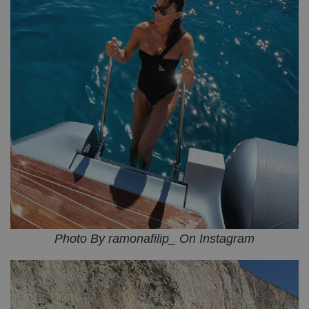
Photo By ramonafilip_ On Instagram