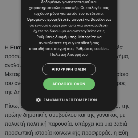
δεδομένων γεωεντοπισμού και
χαρακτηριστικών συσκευής. Οι επιλογές σας
ισχύουν μόνο για αυτόν τον ιστότοπο.
Ορισμένοι προμηθευτές μπορεί να βασίζονται
σε έννομο συμφέρον αντί για συγκατάθεση·
έχετε το δικαίωμα να αντιταχθείτε στις
Ρυθμίσεις διαφήμισης
. Μπορείτε να
ανακαλέσετε τη συγκατάθεσή σας
Η
Ευανθία – Εύη Τσολάκη
είναι ένα από τα νέα
οποιαδήποτε στιγμή στις
Ρυθμίσεις cookies
.
Πολιτική Απορρήτου
πρόσωπα που εισέρχονται στο κυβερνητικό σχήμα,
αναλαμβάνοντας την ηγεσία του Υπουργείου
ΑΠΌΡΡΙΨΗ ΌΛΩΝ
Μεταφορών, Επικοινωνιών και Έργων στο πλαίσιο
του ανασχηματισμού που αποφάσισε ο Πρόεδρος
ΑΠΟΔΟΧΉ ΌΛΩΝ
της Δημοκρατίας,
Νίκος Χριστοδουλίδης
.
ΕΜΦΆΝΙΣΗ ΛΕΠΤΟΜΕΡΕΙΏΝ
Πίσω, όμως, από το βιογραφικό της δικηγόρου, της
πρώην δημοτικής συμβούλου και της γυναίκας με
πολυετή πολιτική παρουσία, υπάρχει και μια βαθιά
προσωπική ιστορία κοινωνικής προσφοράς, η Εύη