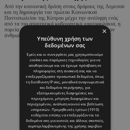
Από την κοινωνική δράση στους δρόμους της Λεμεσού
και τη δημιουργία του πρώτου Κοινωνικού
Παντοπωλείου της Κύπρου μέχρι την ανάληψη ενός
από τα πιο απαιτητικά κυβερνητικά χαρτοφυλάκια, η
×
πορεία της νέας Υπουργού έχει στο επίκεντρο τον
άνθρωπο.
Υπεύθυνη χρήση των
δεδομένων σας
05 ΑΥΓΟΥΣΤΟΥ 26 - 15:14
Εμείς και οι συνεργάτες μας χρησιμοποιούμε
Μαρία Καραμάνου
cookies και παρόμοιες τεχνολογίες για να
αποθηκεύουμε και να έχουμε πρόσβαση σε
πληροφορίες στη συσκευή σας και να
επεξεργαζόμαστε προσωπικά δεδομένα, όπως
τη διεύθυνση IP σας, μοναδικά αναγνωριστικά
και δεδομένα περιήγησης, για
εξατομικευμένες διαφημίσεις και
περιεχόμενο, μέτρηση διαφημίσεων και
περιεχομένου, ανάλυση κοινού και βελτίωση
υπηρεσιών.
Προμηθευτές τρίτων (1910)
ενδέχεται επίσης να επεξεργάζονται τα
δεδομένα σας για αυτούς και άλλους σκοπούς,
συμπεριλαμβανομένης της χρήσης ακριβών