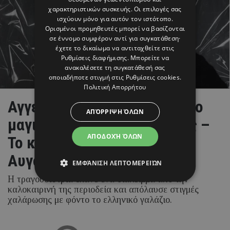
χαρακτηριστικών συσκευής. Οι επιλογές σας
ισχύουν μόνο για αυτόν τον ιστότοπο.
Ορισμένοι προμηθευτές μπορεί να βασίζονται
σε έννομο συμφέρον αντί για συγκατάθεση·
έχετε το δικαίωμα να αντιταχθείτε στις
Ρυθμίσεις διαφήμισης
. Μπορείτε να
ανακαλέσετε τη συγκατάθεσή σας
οποιαδήποτε στιγμή στις
Ρυθμίσεις cookies
.
Πολιτική Απορρήτου
Αγγελική Ηλιάδη: Με κίτρινο
ΑΠΌΡΡΙΨΗ ΌΛΩΝ
μαγιό σε πολυτελές σκάφος –
ΑΠΟΔΟΧΉ ΌΛΩΝ
Το κομψό στιγμιότυπο του
Αυγούστου
ΕΜΦΆΝΙΣΗ ΛΕΠΤΟΜΕΡΕΙΏΝ
Η τραγουδίστρια έκανε ένα διάλειμμα από την
καλοκαιρινή της περιοδεία και απόλαυσε στιγμές
χαλάρωσης με φόντο το ελληνικό γαλάζιο.