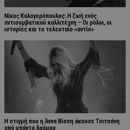
Νίκος Καλογερόπουλος: Η ζωή ενός
αντισυμβατικού καλλιτέχνη – Οι ρόλοι, οι
ιστορίες και το τελευταίο «αντίο»
H στιγμή που η Άννα Βίσση άκουσε Τσιτσάνη
από μπάντα δρόμου