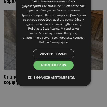
Καβάλα
δεδομένων γεωεντοπισμού και
χαρακτηριστικών συσκευής. Οι επιλογές σας
ισχύουν μόνο για αυτόν τον ιστότοπο.
Ορισμένοι προμηθευτές μπορεί να βασίζονται
σε έννομο συμφέρον αντί για συγκατάθεση·
έχετε το δικαίωμα να αντιταχθείτε στις
Ρυθμίσεις διαφήμισης
. Μπορείτε να
ανακαλέσετε τη συγκατάθεσή σας
οποιαδήποτε στιγμή στις
Ρυθμίσεις cookies
.
Πολιτική Απορρήτου
ΑΠΌΡΡΙΨΗ ΌΛΩΝ
ΑΠΟΔΟΧΉ ΌΛΩΝ
Oι μπαλαρίνες πρωταγωνιστούν σε κάθε
ΕΜΦΆΝΙΣΗ ΛΕΠΤΟΜΕΡΕΙΏΝ
κομψή εμφάνιση στο νησί