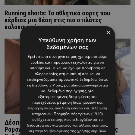
Running shorts: Το αθλητικό σορτς που
κέρδισε μια θέση στις πιο στιλάτες
καλοκαιρινές εμφανίσεις
×
Υπεύθυνη χρήση των
δεδομένων σας
Εμείς και οι συνεργάτες μας χρησιμοποιούμε
cookies και παρόμοιες τεχνολογίες για να
αποθηκεύουμε και να έχουμε πρόσβαση σε
πληροφορίες στη συσκευή σας και να
επεξεργαζόμαστε προσωπικά δεδομένα, όπως
τη διεύθυνση IP σας, μοναδικά αναγνωριστικά
και δεδομένα περιήγησης, για
εξατομικευμένες διαφημίσεις και
περιεχόμενο, μέτρηση διαφημίσεων και
περιεχομένου, ανάλυση κοινού και βελτίωση
υπηρεσιών.
Προμηθευτές τρίτων (1910)
ενδέχεται επίσης να επεξεργάζονται τα
Δέσποινα Βανδή & Βασίλης Μπισμπίκης:
δεδομένα σας για αυτούς και άλλους σκοπούς,
Ρομαντική απόδραση στην αγαπημένη της
συμπεριλαμβανομένης της χρήσης ακριβών