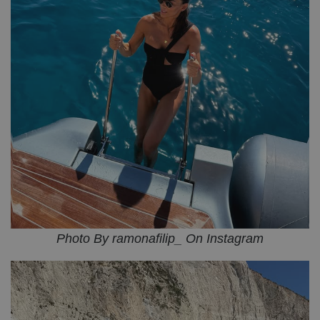
Photo By ramonafilip_ On Instagram