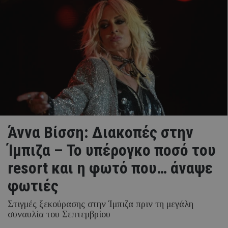
Άννα Βίσση: Διακοπές στην
Ίμπιζα – Το υπέρογκο ποσό του
resort και η φωτό που… άναψε
φωτιές
Στιγμές ξεκούρασης στην Ίμπιζα πριν τη μεγάλη
συναυλία του Σεπτεμβρίου