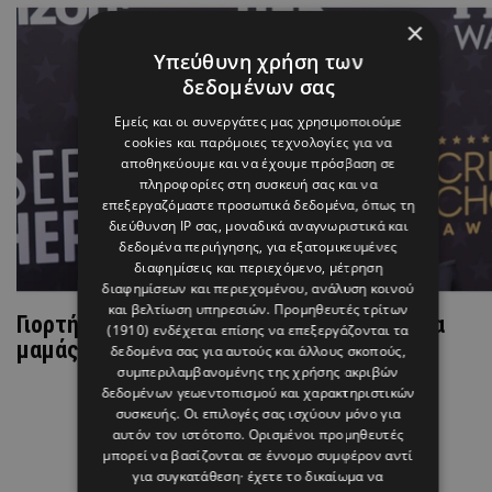
×
Υπεύθυνη χρήση των
δεδομένων σας
Εμείς και οι συνεργάτες μας χρησιμοποιούμε
cookies και παρόμοιες τεχνολογίες για να
αποθηκεύουμε και να έχουμε πρόσβαση σε
πληροφορίες στη συσκευή σας και να
επεξεργαζόμαστε προσωπικά δεδομένα, όπως τη
διεύθυνση IP σας, μοναδικά αναγνωριστικά και
δεδομένα περιήγησης, για εξατομικευμένες
διαφημίσεις και περιεχόμενο, μέτρηση
διαφημίσεων και περιεχομένου, ανάλυση κοινού
και βελτίωση υπηρεσιών.
Προμηθευτές τρίτων
Γιορτή της Μητέρας: Τα πιο στιλάτα δίδυμα
(1910)
ενδέχεται επίσης να επεξεργάζονται τα
μαμάς-κόρης που ξεχωρίζουν
δεδομένα σας για αυτούς και άλλους σκοπούς,
συμπεριλαμβανομένης της χρήσης ακριβών
δεδομένων γεωεντοπισμού και χαρακτηριστικών
συσκευής. Οι επιλογές σας ισχύουν μόνο για
αυτόν τον ιστότοπο. Ορισμένοι προμηθευτές
μπορεί να βασίζονται σε έννομο συμφέρον αντί
για συγκατάθεση· έχετε το δικαίωμα να