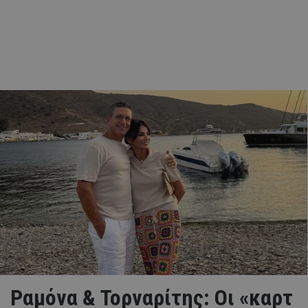
Ραμόνα & Τορναρίτης: Οι «καρτ