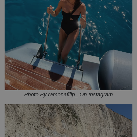
Photo By ramonafilip_ On Instagram