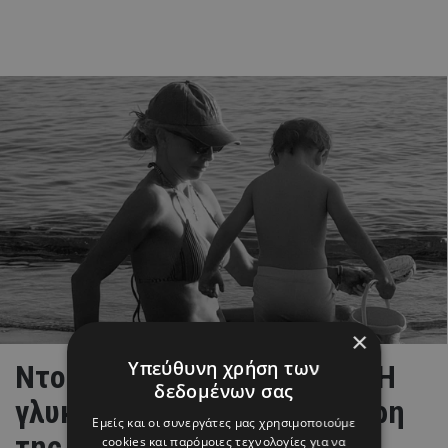
×
Υπεύθυνη χρήση των
Ντορέττα Παπαδημητρίου: Η
δεδομένων σας
γλυκιά ανάρτηση με την κόρη
Εμείς και οι συνεργάτες μας χρησιμοποιούμε
της Μαίρης Συνατσάκη
cookies και παρόμοιες τεχνολογίες για να