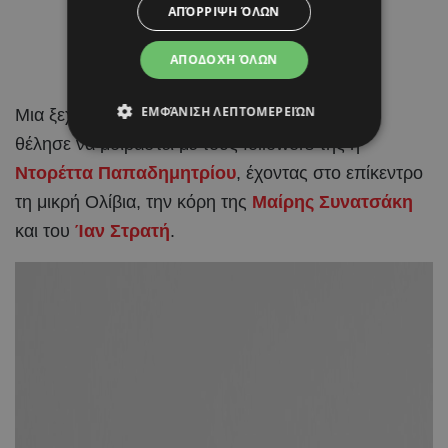
ΑΠΌΡΡΙΨΗ ΌΛΩΝ
ΑΠΟΔΟΧΉ ΌΛΩΝ
ΕΜΦΆΝΙΣΗ ΛΕΠΤΟΜΕΡΕΙΏΝ
Μια ξεχωριστή και γεμάτη τρυφερότητα στιγμή
θέλησε να μοιραστεί με τους followers της η
Ντορέττα Παπαδημητρίου
, έχοντας στο επίκεντρο
τη μικρή Ολίβια, την κόρη της
Μαίρης Συνατσάκη
και του
Ίαν Στρατή
.