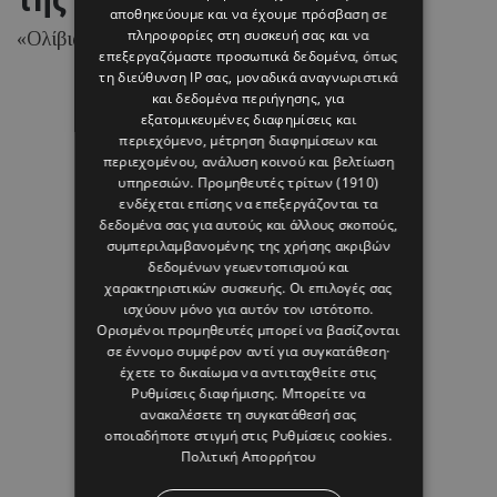
αποθηκεύουμε και να έχουμε πρόσβαση σε
πληροφορίες στη συσκευή σας και να
«Ολίβια, σ’ αγαπώ»
επεξεργαζόμαστε προσωπικά δεδομένα, όπως
τη διεύθυνση IP σας, μοναδικά αναγνωριστικά
και δεδομένα περιήγησης, για
εξατομικευμένες διαφημίσεις και
09 ΑΥΓΟΥΣΤΟΥ 26 - 15:50
περιεχόμενο, μέτρηση διαφημίσεων και
Margarita Psichi
περιεχομένου, ανάλυση κοινού και βελτίωση
υπηρεσιών.
Προμηθευτές τρίτων (1910)
ενδέχεται επίσης να επεξεργάζονται τα
δεδομένα σας για αυτούς και άλλους σκοπούς,
συμπεριλαμβανομένης της χρήσης ακριβών
δεδομένων γεωεντοπισμού και
χαρακτηριστικών συσκευής. Οι επιλογές σας
ισχύουν μόνο για αυτόν τον ιστότοπο.
Ορισμένοι προμηθευτές μπορεί να βασίζονται
σε έννομο συμφέρον αντί για συγκατάθεση·
έχετε το δικαίωμα να αντιταχθείτε στις
Ρυθμίσεις διαφήμισης
. Μπορείτε να
ανακαλέσετε τη συγκατάθεσή σας
οποιαδήποτε στιγμή στις
Ρυθμίσεις cookies
.
Πολιτική Απορρήτου