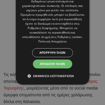
δεδομένων γεωεντοπισμού και
χαρακτηριστικών συσκευής. Οι επιλογές σας
ισχύουν μόνο για αυτόν τον ιστότοπο.
Ορισμένοι προμηθευτές μπορεί να βασίζονται
σε έννομο συμφέρον αντί για συγκατάθεση·
έχετε το δικαίωμα να αντιταχθείτε στις
Ρυθμίσεις διαφήμισης
. Μπορείτε να
ανακαλέσετε τη συγκατάθεσή σας
οποιαδήποτε στιγμή στις
Ρυθμίσεις cookies
.
Πολιτική Απορρήτου
ΑΠΌΡΡΙΨΗ ΌΛΩΝ
ΑΠΟΔΟΧΉ ΌΛΩΝ
Τις καλοκαιρινές τους
διακοπές
στα νησιά του Ιονίου
ΕΜΦΆΝΙΣΗ ΛΕΠΤΟΜΕΡΕΙΏΝ
απολαμβάνουν η
Ραμόνα Φίλιπ
και ο
Χριστόφορος
Τορναρίτης
, μοιράζοντας μέσα από τα social media
όμορφα στιγμιότυπα από τις ημέρες χαλάρωσης
δίπλα στη θάλασσα.