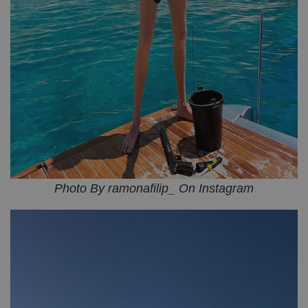
Photo By ramonafilip_ On Instagram