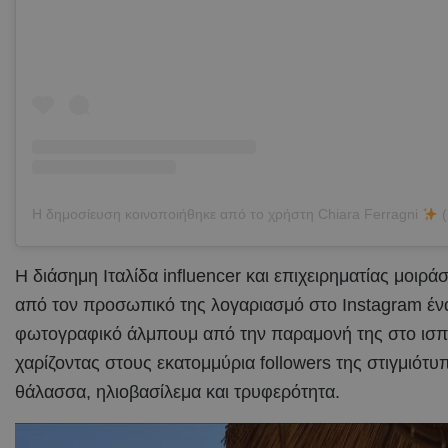
Η δημοσίευση κοινοποιήθηκε από το χρήστη Chiara Ferragni
(@
Η διάσημη Ιταλίδα influencer και επιχειρηματίας μοιρά
από τον προσωπικό της λογαριασμό στο Instagram έν
φωτογραφικό άλμπουμ από την παραμονή της στο ισπα
χαρίζοντας στους εκατομμύρια followers της στιγμιότυ
θάλασσα, ηλιοβασίλεμα και τρυφερότητα.