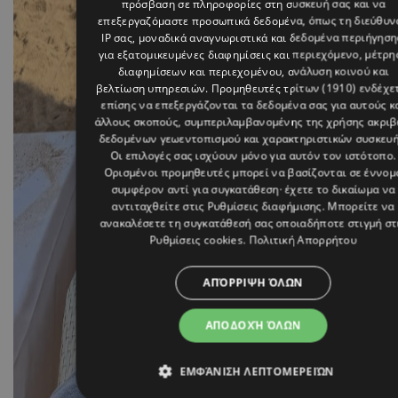
πρόσβαση σε πληροφορίες στη συσκευή σας και να
επεξεργαζόμαστε προσωπικά δεδομένα, όπως τη διεύθυν
IP σας, μοναδικά αναγνωριστικά και δεδομένα περιήγηση
για εξατομικευμένες διαφημίσεις και περιεχόμενο, μέτρη
διαφημίσεων και περιεχομένου, ανάλυση κοινού και
βελτίωση υπηρεσιών.
Προμηθευτές τρίτων (1910)
ενδέχε
επίσης να επεξεργάζονται τα δεδομένα σας για αυτούς κ
άλλους σκοπούς, συμπεριλαμβανομένης της χρήσης ακρι
δεδομένων γεωεντοπισμού και χαρακτηριστικών συσκευή
Οι επιλογές σας ισχύουν μόνο για αυτόν τον ιστότοπο.
Ορισμένοι προμηθευτές μπορεί να βασίζονται σε έννομ
συμφέρον αντί για συγκατάθεση· έχετε το δικαίωμα να
αντιταχθείτε στις
Ρυθμίσεις διαφήμισης
. Μπορείτε να
ανακαλέσετε τη συγκατάθεσή σας οποιαδήποτε στιγμή στ
Ρυθμίσεις cookies
.
Πολιτική Απορρήτου
ΑΠΌΡΡΙΨΗ ΌΛΩΝ
ΑΠΟΔΟΧΉ ΌΛΩΝ
ΕΜΦΆΝΙΣΗ ΛΕΠΤΟΜΕΡΕΙΏΝ